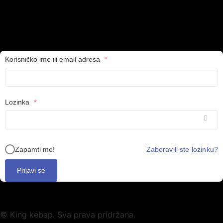
Korisničko ime ili email adresa
*
Lozinka
*
Zapamti me!
Zaboravili ste lozinku?
Prijavi se
© King kebap. Sva prava pridržana.