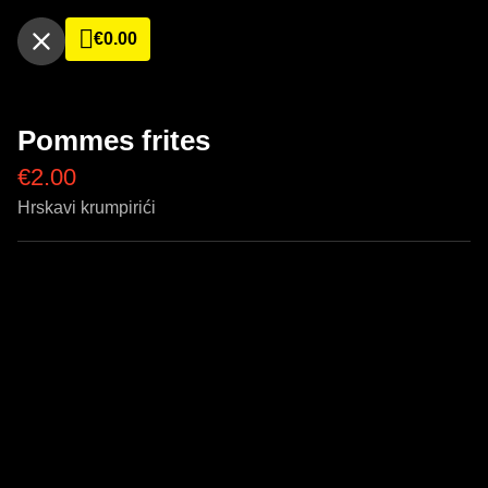
€
0.00
Pommes frites
€
2.00
Hrskavi krumpirići